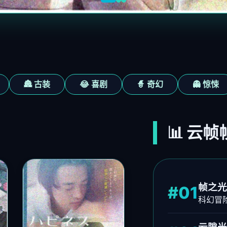
🏯 古装
😂 喜剧
🧙 奇幻
👻 惊悚
📊 云
帧之光
#01
科幻冒