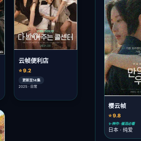
云帧便利店
⭐ 9.2
更新至14集
2025 · 日常
樱云帧
⭐ 9.8
✨ 神作 · 催泪必看
日本 · 纯爱