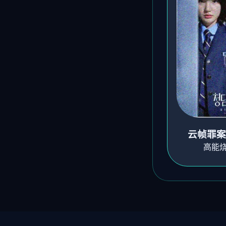
云帧罪案
高能