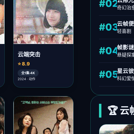
云隙光
#02
奇幻治
云帧便
#03
轻喜剧
帧影谜
#04
云端突击
悬疑探
⭐ 8.9
星云彼
#05
全1集·4K
科幻爱
2024 · 动作
🏆 